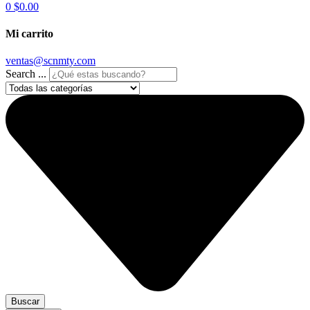
0
$0.00
Mi carrito
ventas@scnmty.com
Search ...
Buscar