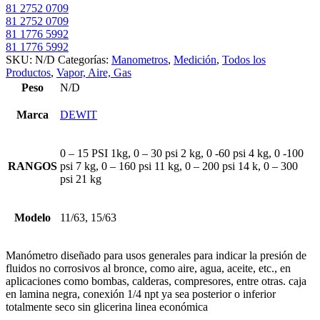
81 2752 0709
81 2752 0709
81 1776 5992
81 1776 5992
SKU:
N/D
Categorías:
Manometros
,
Medición
,
Todos los
Productos
,
Vapor, Aire, Gas
Peso
N/D
Marca
DEWIT
0 – 15 PSI 1kg, 0 – 30 psi 2 kg, 0 -60 psi 4 kg, 0 -100
RANGOS
psi 7 kg, 0 – 160 psi 11 kg, 0 – 200 psi 14 k, 0 – 300
psi 21 kg
Modelo
11/63, 15/63
Manómetro diseñado para usos generales para indicar la presión de
fluidos no corrosivos al bronce, como aire, agua, aceite, etc., en
aplicaciones como bombas, calderas, compresores, entre otras. caja
en lamina negra, conexión 1/4 npt ya sea posterior o inferior
totalmente seco sin glicerina linea económica