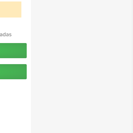
?
dadas