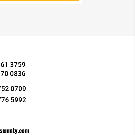
261 3759
470 0836
752 0709
776 5992
scnmty.com