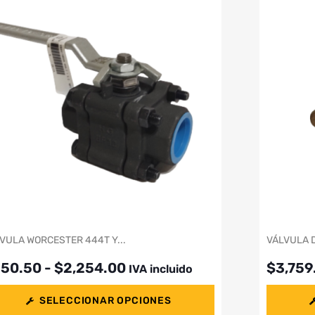
VULA WORCESTER 444T Y...
VÁLVULA 
550.50
-
$
2,254.00
$
3,759
IVA incluido
SELECCIONAR OPCIONES