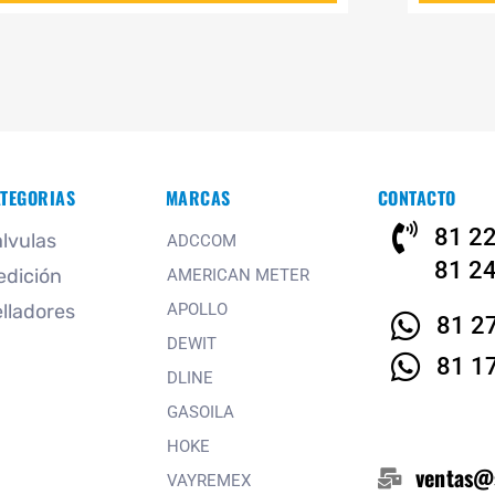
TEGORIAS
MARCAS
CONTACTO
81 2
lvulas
ADCCOM
81 2
edición
AMERICAN METER
lladores
APOLLO
81 2
DEWIT
81 1
DLINE
GASOILA
HOKE
ventas@
VAYREMEX